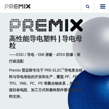
高性能导电塑料 | 导电母
粒
——ESD / 导电・EMI 屏蔽・ATEX 防爆・医
疗级适配
®
Premix 普宓斯专注于 PRE-ELEC
导电复合材
料与导电母粒的开发和生产，覆盖 PP、PE、
TPU、PA6、PC、PS 等聚合物体系，并可根
据目标电阻、加工方式和最终部件要求提供材
料支持。