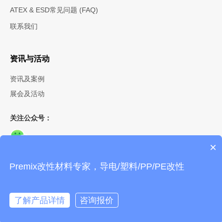
ATEX & ESD常见问题 (FAQ)
联系我们
资讯与活动
资讯及案例
展会及活动
关注公众号：
×
Premix改性材料专家，导电/塑料/PP/PE改性
© 2026 Premix 普宓斯 |
条款和条件
|
隐私声明
|
Cookie说明
®
PRE-ELEC
是 Premix Oy 注册商标，未经允许不得擅自使用。
了解产品详情
咨询报价
沪ICP备18003003号
沪公网安备31010402007367号