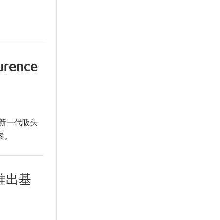
rence
示新一代吸头
案。
联合推出基